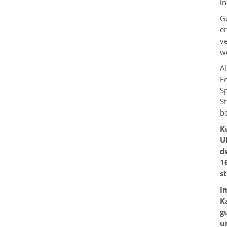
i
G
e
v
w
A
F
S
S
b
K
U
d
1
st
I
K
g
u