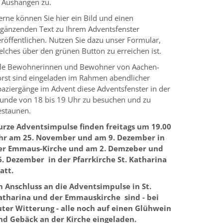
n Aushängen zu.
erne können Sie hier ein Bild und einen
rgänzenden Text zu Ihrem Adventsfenster
eröffentlichen. Nutzen Sie dazu unser Formular,
elches über den grünen Button zu erreichen ist.
lle Bewohnerinnen und Bewohner von Aachen-
orst sind eingeladen im Rahmen abendlicher
paziergänge im Advent diese Adventsfenster in der
tunde von 18 bis 19 Uhr zu besuchen und zu
estaunen.
urze Adventsimpulse finden freitags um 19.00
hr am 25. November und am 9. Dezember in
er Emmaus-Kirche und am 2. Demzeber und
6. Dezember in der Pfarrkirche St. Katharina
att.
m Anschluss an die Adventsimpulse in St.
atharina und der Emmauskirche sind - bei
uter Witterung - alle noch auf einen Glühwein
nd Gebäck an der Kirche eingeladen.