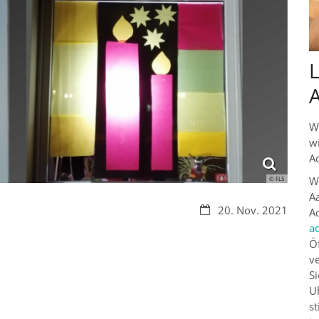
L
W
w
A
W
© FL5
Aa
Datum:
20. Nov. 2021
Ad
a
Ö
ve
Si
U
s